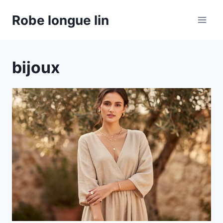
Aller
Robe longue lin
au
contenu
bijoux