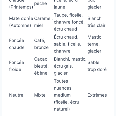
chaude
ficelle, écru
pur,
pêche
(Printemps)
jaune
glacier
Taupe, ficelle,
Mate dorée
Caramel,
Blanchi
chanvre foncé,
(Automne)
miel
très clair
écru chaud
Écru chaud,
Mastic
Foncée
Café,
sable, ficelle,
terne,
chaude
bronze
chanvre
glacier
Cacao
Blanchi, mastic,
Foncée
Sable
bleuté,
écru gris,
froide
trop doré
ébène
glacier
Toutes
nuances
Neutre
Mixte
medium
Extrêmes
(ficelle, écru
naturel)