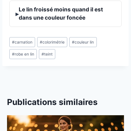
Le lin froissé moins quand il est
▸
dans une couleur foncée
Étiquettes
#
carnation
#
colorimétrie
#
couleur lin
de
#
robe en lin
#
teint
la
publication :
Publications similaires