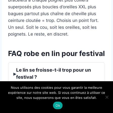
Bracelets à chaque poignet plus colliers
superposés plus boucles d’oreilles XXL plus
bagues partout plus chaîne de cheville plus
ceinture cloutée = trop. Choisis un point fort.
Un seul. Soit le cou, soit les oreilles, soit les
poignets. Le reste, en discret.
FAQ robe en lin pour festival
Le lin se froisse-t-il trop pour un
▸
festival ?
Nous utilisons des cookies pour vous garantir la meilleure
expérience sur notre site web. Si vous continuez à utiliser ce
Quelle longueur de robe en lin
site, nous supposerons que vous en êtes satisfait.
▸
choisir pour un festival ?
Ok