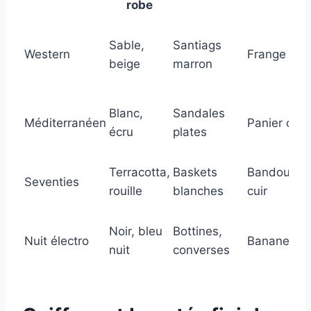
robe
Sable,
Santiags
Western
Frange cuir
beige
marron
Blanc,
Sandales
Méditerranéen
Panier osie
écru
plates
Terracotta,
Baskets
Bandoulièr
Seventies
rouille
blanches
cuir
Noir, bleu
Bottines,
Nuit électro
Banane
nuit
converses